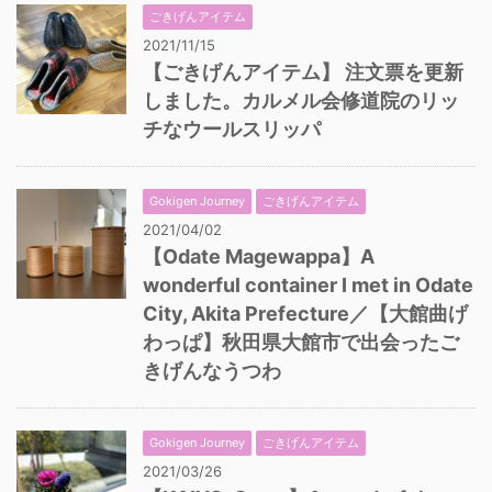
ごきげんアイテム
2021/11/15
【ごきげんアイテム】 注文票を更新
しました。カルメル会修道院のリッ
チなウールスリッパ
Gokigen Journey
ごきげんアイテム
2021/04/02
【Odate Magewappa】A
wonderful container I met in Odate
City, Akita Prefecture／【大館曲げ
わっぱ】秋田県大館市で出会ったご
きげんなうつわ
Gokigen Journey
ごきげんアイテム
2021/03/26