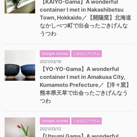
【KAIYO-Gama】A wonderful
container I met in Nakashibetsu
Town, Hokkaido／【開陽窯】北海道
なかしべつ町で出会ったごきげんな
うつわ
Gokigen Journey
ごきげんアイテム
2021/03/19
【YO-YO-Gama】A wonderful
container I met in Amakusa City,
Kumamoto Prefecture／【洋々窯】
熊本県天草で出会ったごきげんなう
つわ
Gokigen Journey
ごきげんアイテム
2021/03/12
【Utsumi Gama】A wonderful