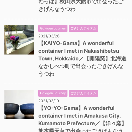
わっぱ】秋田県大館市で出会ったご
きげんなうつわ
Gokigen Journey
ごきげんアイテム
2021/03/26
【KAIYO-Gama】A wonderful
container I met in Nakashibetsu
Town, Hokkaido／【開陽窯】北海道
なかしべつ町で出会ったごきげんな
うつわ
Gokigen Journey
ごきげんアイテム
2021/03/19
【YO-YO-Gama】A wonderful
container I met in Amakusa City,
Kumamoto Prefecture／【洋々窯】
熊本県天草で出会ったごきげんなう