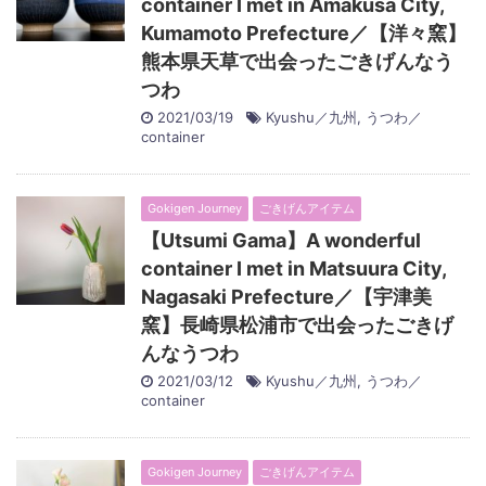
container I met in Amakusa City,
Kumamoto Prefecture／【洋々窯】
熊本県天草で出会ったごきげんなう
つわ
2021/03/19
Kyushu／九州
,
うつわ／
container
Gokigen Journey
ごきげんアイテム
【Utsumi Gama】A wonderful
container I met in Matsuura City,
Nagasaki Prefecture／【宇津美
窯】長崎県松浦市で出会ったごきげ
んなうつわ
2021/03/12
Kyushu／九州
,
うつわ／
container
Gokigen Journey
ごきげんアイテム