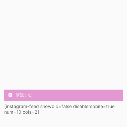
購読する
[instagram-feed showbio=false disablemobile=true
num=10 cols=2]