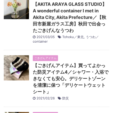
【AKITA ARAYA GLASS STUDIO】
A wonderful container I met in
Akita City, Akita Prefecture／【秋
田市新屋ガラス工房】秋田で出会っ
たごきげんなうつわ
2021/03/05
Tohoku／東北
,
うつわ／
container
ごきげんアイテム
【ごきげんアイテム】買ってよかっ
た防災アイテム4／シャワー・入浴で
きなくても安心。デリケートゾーン
を清潔に保つ「デリケートウェット
シート」
2021/02/26
防災